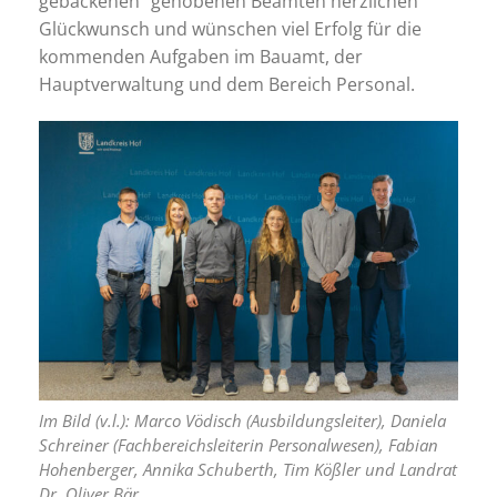
gebackenen“ gehobenen Beamten herzlichen
Glückwunsch und wünschen viel Erfolg für die
kommenden Aufgaben im Bauamt, der
Hauptverwaltung und dem Bereich Personal.
Im Bild (v.l.): Marco Vödisch (Ausbildungsleiter), Daniela
Schreiner (Fachbereichsleiterin Personalwesen), Fabian
Hohenberger, Annika Schuberth, Tim Kößler und Landrat
Dr. Oliver Bär.