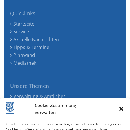
Quicklinks
Startseite
Service
Aktuelle Nachrichten
Tipps & Termine
Pinnwand
Mediathek
Unsere Themen
Verwaltung & Amtliches
Jugend, Familie & Gesundheit
Cookie-Zustimmung
Tourismus, Freizeit & Ökologie
verwalten
Kunst, Kultur & Musik
Um dir ein optimales Erlebnis zu bieten, verwenden wir Technologien wie
Wirtschaft & Verkehr
Cookies, um Geräteinformationen zu speichern und/oder darauf