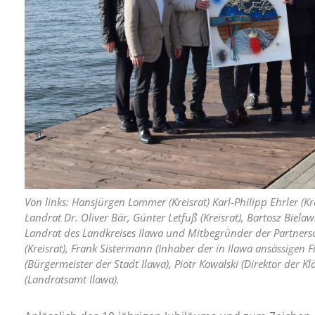
Von links: Hansjürgen Lommer (Kreisrat) Karl-Philipp Ehrler (Kre
Landrat Dr. Oliver Bär, Günter Letfuß (Kreisrat), Bartosz Bielaw
Landrat des Landkreises Ilawa und Mitbegründer der Partnersc
(Kreisrat), Frank Sistermann (Inhaber der in Ilawa ansässigen 
(Bürgermeister der Stadt Ilawa), Piotr Kowalski (Direktor der 
(Landratsamt Ilawa).