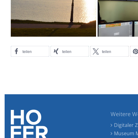
teilen
teilen
teilen
Weitere W
Digitaler Z
Museum M