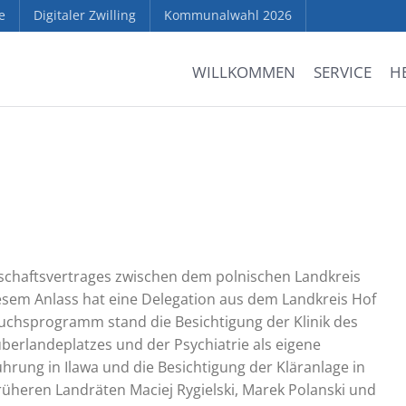
e
Digitaler Zwilling
Kommunalwahl 2026
WILLKOMMEN
SERVICE
H
erschaftsvertrages zwischen dem polnischen Landkreis
esem Anlass hat eine Delegation aus dem Landkreis Hof
suchsprogramm stand die Besichtigung der Klinik des
erlandeplatzes und der Psychiatrie als eigene
ührung in Ilawa und die Besichtigung der Kläranlage in
früheren Landräten Maciej Rygielski, Marek Polanski und