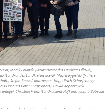
israt) Marek Polanski (Stellvertreter des Landrates Illawa),
ski (Landrat des Landkreises Ilawa), Maciej Rygielski (früherer
haft), Stefan Boese (Landratsamt Hof), Ulrich Scharfenberg
Firma Jacques Battini Fragrances), Dawid Kopaczewski
Kläranlage), Christine Franz (Landratsamt Hof) und Joanna Babecka