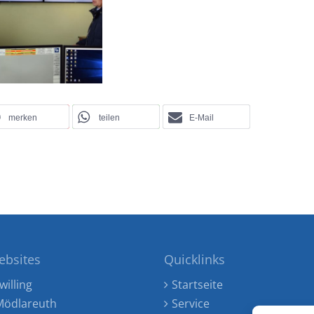
merken
teilen
E-Mail
ebsites
Quicklinks
willing
Startseite
ödlareuth
Service