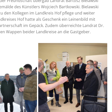
 der Freundschaft übergab Landrat Bartosz Bielawski
emälde des Künstlers Wojciech Bartkowski. Bielawski
zu den Kollegen im Landkreis Hof pflege und weiter
dkreises Hof hatte als Geschenk ein Leinenbild mit
artnerschaft im Gepäck. Zudem überreichte Landrat Dr.
ten Wappen beider Landkreise an die Gastgeber.