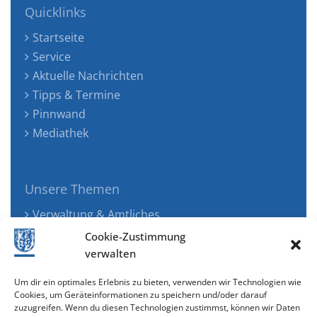
Quicklinks
Startseite
Service
Aktuelle Nachrichten
Tipps & Termine
Pinnwand
Mediathek
Unsere Themen
Verwaltung & Amtliches
Jugend, Familie & Gesundheit
Cookie-Zustimmung
Tourismus, Freizeit & Ökologie
verwalten
Kunst, Kultur & Musik
Um dir ein optimales Erlebnis zu bieten, verwenden wir Technologien wie
Wirtschaft & Verkehr
Cookies, um Geräteinformationen zu speichern und/oder darauf
zuzugreifen. Wenn du diesen Technologien zustimmst, können wir Daten
Senioren & Inklusion