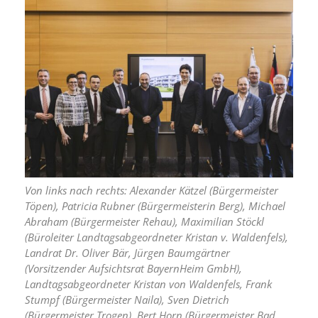
Von links nach rechts: Alexander Kätzel (Bürgermeister
Töpen), Patricia Rubner (Bürgermeisterin Berg), Michael
Abraham (Bürgermeister Rehau), Maximilian Stöckl
(Büroleiter Landtagsabgeordneter Kristan v. Waldenfels),
Landrat Dr. Oliver Bär, Jürgen Baumgärtner
(Vorsitzender Aufsichtsrat BayernHeim GmbH),
Landtagsabgeordneter Kristan von Waldenfels, Frank
Stumpf (Bürgermeister Naila), Sven Dietrich
(Bürgermeister Trogen), Bert Horn (Bürgermeister Bad