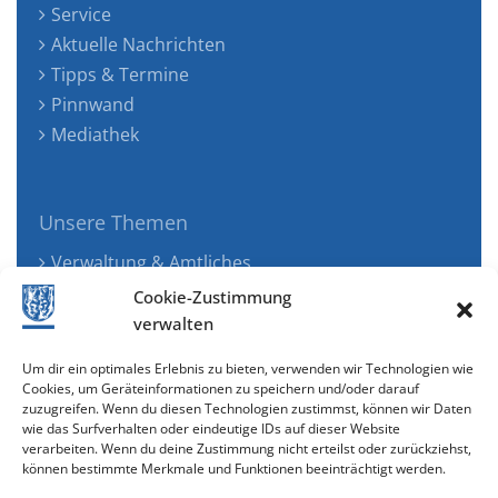
Service
Aktuelle Nachrichten
Tipps & Termine
Pinnwand
Mediathek
Unsere Themen
Verwaltung & Amtliches
Jugend, Familie & Gesundheit
Cookie-Zustimmung
Tourismus, Freizeit & Ökologie
verwalten
Kunst, Kultur & Musik
Um dir ein optimales Erlebnis zu bieten, verwenden wir Technologien wie
Wirtschaft & Verkehr
Cookies, um Geräteinformationen zu speichern und/oder darauf
zuzugreifen. Wenn du diesen Technologien zustimmst, können wir Daten
Senioren & Inklusion
wie das Surfverhalten oder eindeutige IDs auf dieser Website
verarbeiten. Wenn du deine Zustimmung nicht erteilst oder zurückziehst,
können bestimmte Merkmale und Funktionen beeinträchtigt werden.