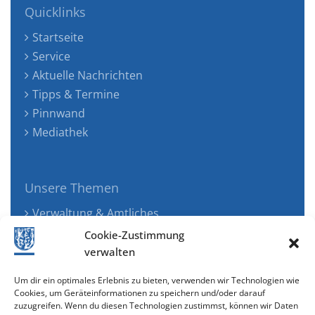
Quicklinks
Startseite
Service
Aktuelle Nachrichten
Tipps & Termine
Pinnwand
Mediathek
Unsere Themen
Verwaltung & Amtliches
Jugend, Familie & Gesundheit
Cookie-Zustimmung
Tourismus, Freizeit & Ökologie
verwalten
Kunst, Kultur & Musik
Um dir ein optimales Erlebnis zu bieten, verwenden wir Technologien wie
Wirtschaft & Verkehr
Cookies, um Geräteinformationen zu speichern und/oder darauf
zuzugreifen. Wenn du diesen Technologien zustimmst, können wir Daten
Senioren & Inklusion