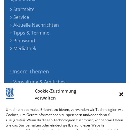
Startseite
Service
Aktuelle Nachrichten
Tipps & Termine
Pinnwand
Mediathek
Unsere Themen
Verwaltung & Amtliches
Jugend, Familie & Gesundheit
Cookie-Zustimmung
Tourismus, Freizeit & Ökologie
verwalten
Kunst, Kultur & Musik
Um dir ein optimales Erlebnis zu bieten, verwenden wir Technologien wie
Wirtschaft & Verkehr
Cookies, um Geräteinformationen zu speichern und/oder darauf
zuzugreifen. Wenn du diesen Technologien zustimmst, können wir Daten
Senioren & Inklusion
wie das Surfverhalten oder eindeutige IDs auf dieser Website