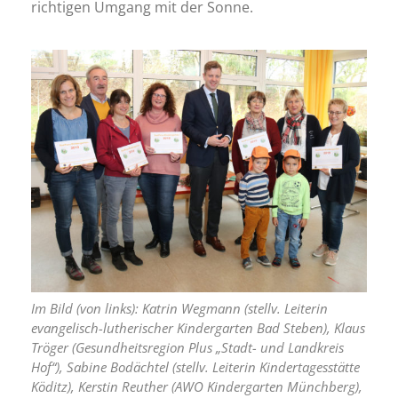
richtigen Umgang mit der Sonne.
Im Bild (von links): Katrin Wegmann (stellv. Leiterin
evangelisch-lutherischer Kindergarten Bad Steben), Klaus
Tröger (Gesundheitsregion Plus „Stadt- und Landkreis
Hof“), Sabine Bodächtel (stellv. Leiterin Kindertagesstätte
Köditz), Kerstin Reuther (AWO Kindergarten Münchberg),