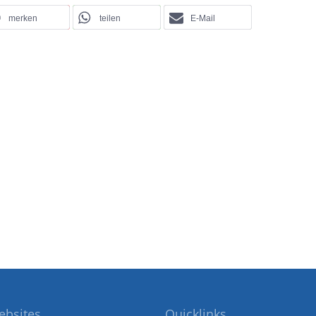
merken
teilen
E-Mail
ebsites
Quicklinks