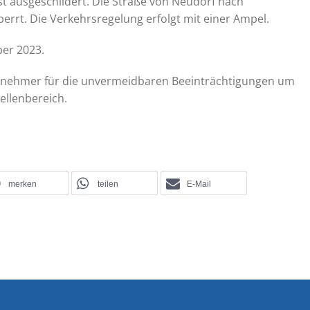
st ausgeschildert. Die Straße von Neudorf nach
errt. Die Verkehrsregelung erfolgt mit einer Ampel.
ber 2023.
eilnehmer für die unvermeidbaren Beeinträchtigungen um
llenbereich.
merken
teilen
E-Mail