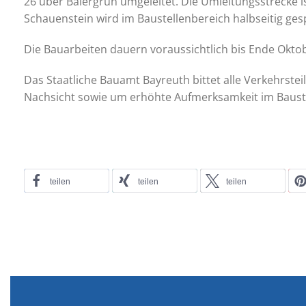
26 über Baiergrün umgeleitet. Die Umleitungsstrecke i
Schauenstein wird im Baustellenbereich halbseitig gesp
Die Bauarbeiten dauern voraussichtlich bis Ende Okto
Das Staatliche Bauamt Bayreuth bittet alle Verkehrst
Nachsicht sowie um erhöhte Aufmerksamkeit im Bauste
teilen
teilen
teilen