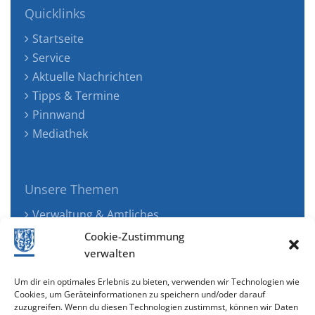
Quicklinks
Startseite
Service
Aktuelle Nachrichten
Tipps & Termine
Pinnwand
Mediathek
Unsere Themen
Verwaltung & Amtliches
Jugend, Familie & Gesundheit
Cookie-Zustimmung
Tourismus, Freizeit & Ökologie
verwalten
Kunst, Kultur & Musik
Um dir ein optimales Erlebnis zu bieten, verwenden wir Technologien wie
Wirtschaft & Verkehr
Cookies, um Geräteinformationen zu speichern und/oder darauf
zuzugreifen. Wenn du diesen Technologien zustimmst, können wir Daten
Senioren & Inklusion