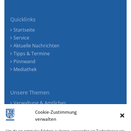
Quicklinks
Startseite
Service
Aktuelle Nachrichten
Tipps & Termine
Pinnwand
Mediathek
Unsere Themen
Verwaltung & Amtliches
Jugend, Familie & Gesundheit
Cookie-Zustimmung
Tourismus, Freizeit & Ökologie
verwalten
Kunst, Kultur & Musik
Um dir ein optimales Erlebnis zu bieten, verwenden wir Technologien wie