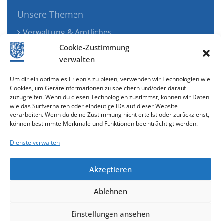
Unsere Themen
Verwaltung & Amtliches
Jugend, Familie & Gesundheit
Cookie-Zustimmung
Tourismus, Freizeit & Ökologie
verwalten
Kunst, Kultur & Musik
Um dir ein optimales Erlebnis zu bieten, verwenden wir Technologien wie
Wirtschaft & Verkehr
Cookies, um Geräteinformationen zu speichern und/oder darauf
zuzugreifen. Wenn du diesen Technologien zustimmst, können wir Daten
Senioren & Inklusion
wie das Surfverhalten oder eindeutige IDs auf dieser Website
verarbeiten. Wenn du deine Zustimmung nicht erteilst oder zurückziehst,
können bestimmte Merkmale und Funktionen beeinträchtigt werden.
Dienste verwalten
Akzeptieren
Ablehnen
Cookie-Richtlinie (EU)
Einstellungen ansehen
gestaltet & entwickelt mit