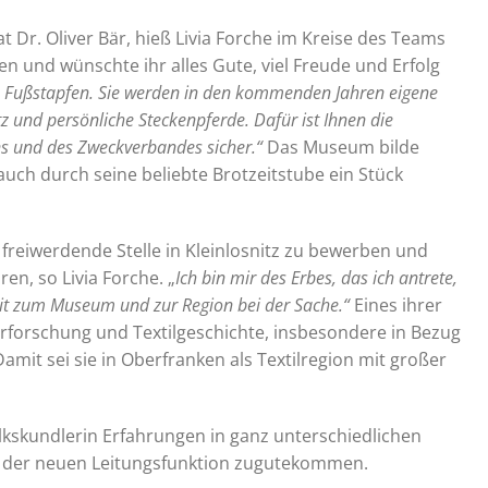
r. Oliver Bär, hieß Livia Forche im Kreise des Teams
 und wünschte ihr alles Gute, viel Freude und Erfolg
ße Fußstapfen. Sie werden in den kommenden Jahren eigene
z und persönliche Steckenpferde. Dafür ist Ihnen die
ns und des Zweckverbandes sicher.“
Das Museum bilde
 auch durch seine beliebte Brotzeitstube ein Stück
 freiwerdende Stelle in Kleinlosnitz zu bewerben und
en, so Livia Forche. „
Ich bin mir des Erbes, das ich antrete,
it zum Museum und zur Region bei der Sache.“
Eines ihrer
erforschung und Textilgeschichte, insbesondere in Bezug
Damit sei sie in Oberfranken als Textilregion mit großer
olkskundlerin Erfahrungen in ganz unterschiedlichen
n der neuen Leitungsfunktion zugutekommen.