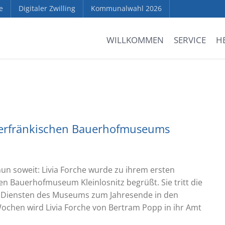
e
Digitaler Zwilling
Kommunalwahl 2026
WILLKOMMEN
SERVICE
H
 Oberfränkischen Bauerhofmuseums
un soweit: Livia Forche wurde zu ihrem ersten
n Bauerhofmuseum Kleinlosnitz begrüßt. Sie tritt die
n Diensten des Museums zum Jahresende in den
chen wird Livia Forche von Bertram Popp in ihr Amt