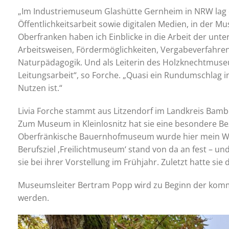
„Im Industriemuseum Glashütte Gernheim in NRW lag 
Öffentlichkeitsarbeit sowie digitalen Medien, in der M
Oberfranken haben ich Einblicke in die Arbeit der un
Arbeitsweisen, Fördermöglichkeiten, Vergabeverfahre
Naturpädagogik. Und als Leiterin des Holzknechtmuse
Leitungsarbeit“, so Forche. „Quasi ein Rundumschlag 
Nutzen ist.“
Livia Forche stammt aus Litzendorf im Landkreis Bamb
Zum Museum in Kleinlosnitz hat sie eine besondere Be
Oberfränkische Bauernhofmuseum wurde hier mein Wu
Berufsziel ‚Freilichtmuseum‘ stand von da an fest – und
sie bei ihrer Vorstellung im Frühjahr. Zuletzt hatte s
Museumsleiter Bertram Popp wird zu Beginn der ko
werden.