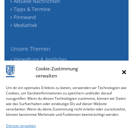
Aktuelle Nachrichten
Tipps & Termine
Pinnwand
Mediathek
Unsere Themen
Verwaltung & Amtliches
Jugend, Familie & Gesundheit
Cookie-Zustimmung
Tourismus, Freizeit & Ökologie
verwalten
Kunst, Kultur & Musik
Um dir ein optimales Erlebnis zu bieten, verwenden wir Technologien wie
Wirtschaft & Verkehr
Cookies, um Geräteinformationen zu speichern und/oder darauf
zuzugreifen. Wenn du diesen Technologien zustimmst, können wir Daten
Senioren & Inklusion
wie das Surfverhalten oder eindeutige IDs auf dieser Website
verarbeiten. Wenn du deine Zustimmung nicht erteilst oder zurückziehst,
können bestimmte Merkmale und Funktionen beeinträchtigt werden.
Dienste verwalten