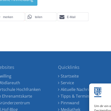
merken
teilen
E-Mail
ebsites
Quicklinks
willing
Startseite
ödlareuth
Service
rtschule Hochfranken
Aktuelle Nachrichten
e Ehrenamtskarte
Tipps & Termine
 Gründerzentrum
Pinnwand
Um dir ein 
d.Hof-Blog
Mediathek
Geräteinfor