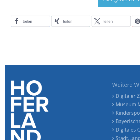
teilen
teilen
teilen
Weitere W
Digitaler Z
Museum M
Kinderspo
Bayerisch
Digitales
Stadt.Lan