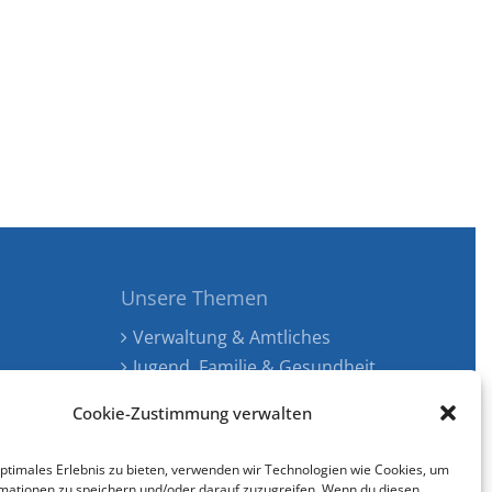
Unsere Themen
Verwaltung & Amtliches
Jugend, Familie & Gesundheit
Tourismus, Freizeit & Ökologie
Cookie-Zustimmung verwalten
Kunst, Kultur & Musik
Wirtschaft & Verkehr
optimales Erlebnis zu bieten, verwenden wir Technologien wie Cookies, um
Senioren & Inklusion
mationen zu speichern und/oder darauf zuzugreifen. Wenn du diesen