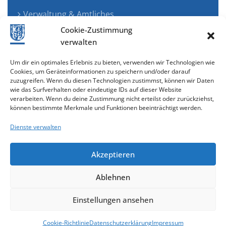
Verwaltung & Amtliches
Jugend, Familie & Gesundheit
Cookie-Zustimmung
Tourismus, Freizeit & Ökologie
verwalten
Kunst, Kultur & Musik
Um dir ein optimales Erlebnis zu bieten, verwenden wir Technologien wie
Wirtschaft & Verkehr
Cookies, um Geräteinformationen zu speichern und/oder darauf
zuzugreifen. Wenn du diesen Technologien zustimmst, können wir Daten
Senioren & Inklusion
wie das Surfverhalten oder eindeutige IDs auf dieser Website
verarbeiten. Wenn du deine Zustimmung nicht erteilst oder zurückziehst,
können bestimmte Merkmale und Funktionen beeinträchtigt werden.
Dienste verwalten
Akzeptieren
Ablehnen
Cookie-Richtlinie (EU)
Einstellungen ansehen
gestaltet & entwickelt mit
Cookie-Richtlinie
Datenschutzerklärung
Impressum