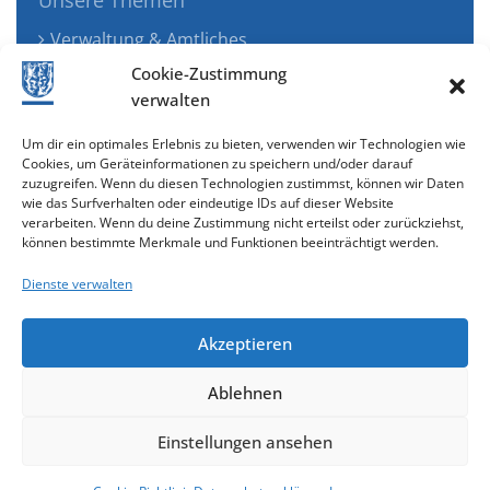
Unsere Themen
Verwaltung & Amtliches
Jugend, Familie & Gesundheit
Cookie-Zustimmung
Tourismus, Freizeit & Ökologie
verwalten
Kunst, Kultur & Musik
Um dir ein optimales Erlebnis zu bieten, verwenden wir Technologien wie
Wirtschaft & Verkehr
Cookies, um Geräteinformationen zu speichern und/oder darauf
zuzugreifen. Wenn du diesen Technologien zustimmst, können wir Daten
Senioren & Inklusion
wie das Surfverhalten oder eindeutige IDs auf dieser Website
verarbeiten. Wenn du deine Zustimmung nicht erteilst oder zurückziehst,
können bestimmte Merkmale und Funktionen beeinträchtigt werden.
Dienste verwalten
Akzeptieren
Ablehnen
Cookie-Richtlinie (EU)
Einstellungen ansehen
gestaltet & entwickelt mit