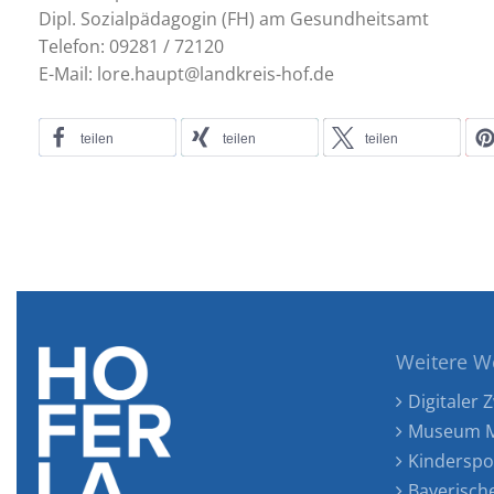
Dipl. Sozialpädagogin (FH) am Gesundheitsamt
Telefon: 09281 / 72120
E-Mail: lore.haupt@landkreis-hof.de
teilen
teilen
teilen
Weitere W
Digitaler Z
Museum M
Kinderspo
Bayerisch