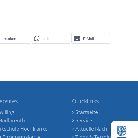
merken
teilen
E-Mail
ebsites
Quicklinks
willing
Startseite
ödlareuth
Service
rtschule Hochfranken
Aktuelle Nachrichten
e Ehrenamtskarte
Tipps & Termine