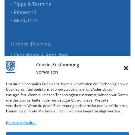
Tipps & Termine
Pinnwand
Mediathek
Unsere Themen
Verwaltung & Amtliches
Jugend, Familie & Gesundheit
Cookie-Zustimmung
Tourismus, Freizeit & Ökologie
verwalten
Kunst, Kultur & Musik
Um dir ein optimales Erlebnis zu bieten, verwenden wir Technologien wie
Wirtschaft & Verkehr
Cookies, um Geräteinformationen zu speichern und/oder darauf
zuzugreifen. Wenn du diesen Technologien zustimmst, können wir Daten
Senioren & Inklusion
wie das Surfverhalten oder eindeutige IDs auf dieser Website
verarbeiten. Wenn du deine Zustimmung nicht erteilst oder zurückziehst,
können bestimmte Merkmale und Funktionen beeinträchtigt werden.
Dienste verwalten