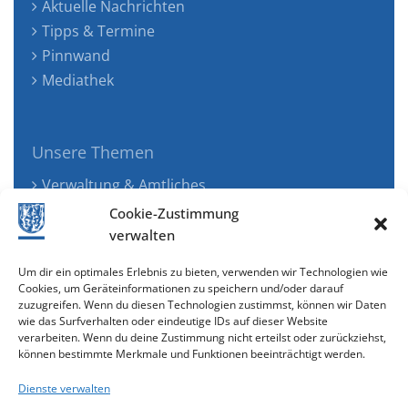
Aktuelle Nachrichten
Tipps & Termine
Pinnwand
Mediathek
Unsere Themen
Verwaltung & Amtliches
Jugend, Familie & Gesundheit
Cookie-Zustimmung
Tourismus, Freizeit & Ökologie
verwalten
Kunst, Kultur & Musik
Um dir ein optimales Erlebnis zu bieten, verwenden wir Technologien wie
Wirtschaft & Verkehr
Cookies, um Geräteinformationen zu speichern und/oder darauf
zuzugreifen. Wenn du diesen Technologien zustimmst, können wir Daten
Senioren & Inklusion
wie das Surfverhalten oder eindeutige IDs auf dieser Website
verarbeiten. Wenn du deine Zustimmung nicht erteilst oder zurückziehst,
können bestimmte Merkmale und Funktionen beeinträchtigt werden.
Dienste verwalten