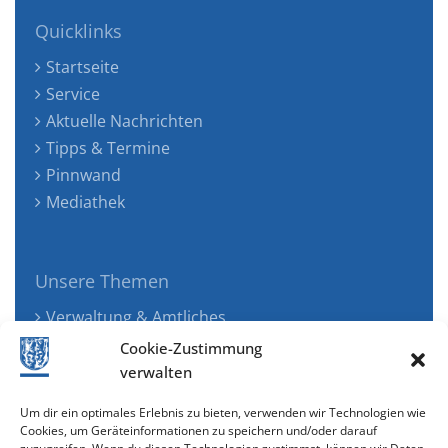
Quicklinks
Startseite
Service
Aktuelle Nachrichten
Tipps & Termine
Pinnwand
Mediathek
Unsere Themen
Verwaltung & Amtliches
Jugend, Familie & Gesundheit
Cookie-Zustimmung
Tourismus, Freizeit & Ökologie
verwalten
Kunst, Kultur & Musik
Um dir ein optimales Erlebnis zu bieten, verwenden wir Technologien wie
Wirtschaft & Verkehr
Cookies, um Geräteinformationen zu speichern und/oder darauf