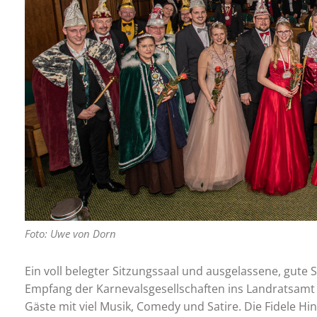
Foto: Uwe von Dorn
Ein voll belegter Sitzungssaal und ausgelassene, gute 
Empfang der Karnevalsgesellschaften ins Landratsamt
Gäste mit viel Musik, Comedy und Satire. Die Fidele 