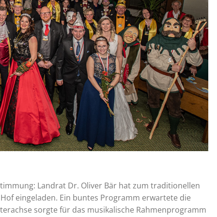
Stimmung: Landrat Dr. Oliver Bär hat zum traditionellen
 Hof eingeladen. Ein buntes Programm erwartete die
Hinterachse sorgte für das musikalische Rahmenprogramm