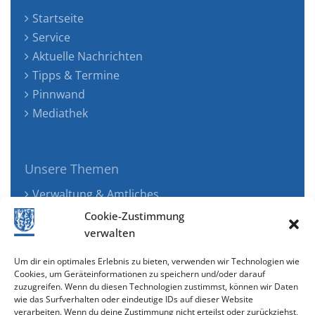
Startseite
Service
Aktuelle Nachrichten
Tipps & Termine
Pinnwand
Mediathek
Unsere Themen
Verwaltung & Amtliches
Jugend, Familie & Gesundheit
Cookie-Zustimmung
Tourismus, Freizeit & Ökologie
verwalten
Kunst, Kultur & Musik
Um dir ein optimales Erlebnis zu bieten, verwenden wir Technologien wie
Wirtschaft & Verkehr
Cookies, um Geräteinformationen zu speichern und/oder darauf
zuzugreifen. Wenn du diesen Technologien zustimmst, können wir Daten
Senioren & Inklusion
wie das Surfverhalten oder eindeutige IDs auf dieser Website
verarbeiten. Wenn du deine Zustimmung nicht erteilst oder zurückziehst,