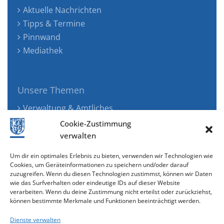
Aktuelle Nachrichten
Tipps & Termine
Pinnwand
Mediathek
Unsere Themen
Verwaltung & Amtliches
Jugend, Familie & Gesundheit
Cookie-Zustimmung
Tourismus, Freizeit & Ökologie
verwalten
Kunst, Kultur & Musik
Um dir ein optimales Erlebnis zu bieten, verwenden wir Technologien wie
Wirtschaft & Verkehr
Cookies, um Geräteinformationen zu speichern und/oder darauf
zuzugreifen. Wenn du diesen Technologien zustimmst, können wir Daten
Senioren & Inklusion
wie das Surfverhalten oder eindeutige IDs auf dieser Website
verarbeiten. Wenn du deine Zustimmung nicht erteilst oder zurückziehst,
können bestimmte Merkmale und Funktionen beeinträchtigt werden.
Dienste verwalten