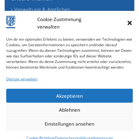
Verwaltung & Amtliches
Jugend, Familie & Gesundheit
Cookie-Zustimmung
Tourismus, Freizeit & Ökologie
verwalten
Kunst, Kultur & Musik
Um dir ein optimales Erlebnis zu bieten, verwenden wir Technologien wie
Wirtschaft & Verkehr
Cookies, um Geräteinformationen zu speichern und/oder darauf
zuzugreifen. Wenn du diesen Technologien zustimmst, können wir Daten
Senioren & Inklusion
wie das Surfverhalten oder eindeutige IDs auf dieser Website
verarbeiten. Wenn du deine Zustimmung nicht erteilst oder zurückziehst,
können bestimmte Merkmale und Funktionen beeinträchtigt werden.
Dienste verwalten
Akzeptieren
Ablehnen
Cookie-Richtlinie (EU)
Einstellungen ansehen
gestaltet & entwickelt mit
Cookie-Richtlinie
Datenschutzerklärung
Impressum