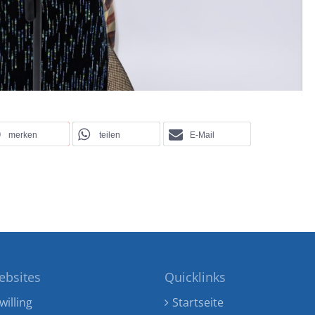
merken
teilen
E-Mail
ebsites
Quicklinks
willing
Startseite