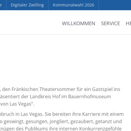
e
Digitaler Zwilling
Kommunalwahl 2026
WILLKOMMEN
SERVICE
H
, den Fränkischen Theatersommer für ein Gastspiel ins
 präsentiert der Landkreis Hof im Bauernhofmuseum
 von Las Vegas“.
uch in Las Vegas. Sie bereiten ihre Karriere mit einem
geswingt, gesungen, jongliert, gezaubert, getanzt und
gnügen des Publikums ihre internen Konkurrenzgefühle