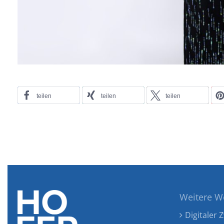
teilen
teilen
teilen
Weitere W
Digitaler Z