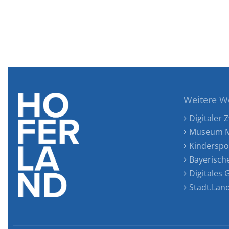
Weitere W
Digitaler Z
Museum M
Kinderspo
Bayerisch
Digitales
Stadt.Lan