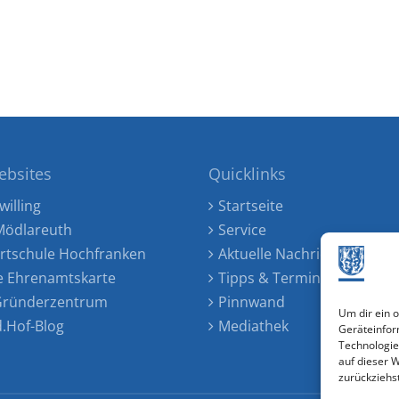
ebsites
Quicklinks
willing
Startseite
ödlareuth
Service
rtschule Hochfranken
Aktuelle Nachrichten
e Ehrenamtskarte
Tipps & Termine
 Gründerzentrum
Pinnwand
Um dir ein 
d.Hof-Blog
Mediathek
Geräteinfor
Technologie
auf dieser 
zurückziehs