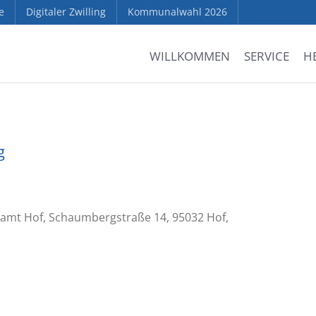
e
Digitaler Zwilling
Kommunalwahl 2026
WILLKOMMEN
SERVICE
H
g
samt Hof, Schaumbergstraße 14, 95032 Hof,