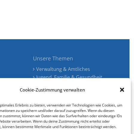
Unsere Themen
Verwaltung & Amtliches
Jugend, Familie & Gesundheit
Tourismus, Freizeit & Ökologie
Cookie-Zustimmung verwalten
Kunst, Kultur & Musik
Wirtschaft & Verkehr
optimales Erlebnis zu bieten, verwenden wir Technologien wie Cookies, um
Senioren & Inklusion
mationen zu speichern und/oder darauf zuzugreifen. Wenn du diesen
n zustimmst, können wir Daten wie das Surfverhalten oder eindeutige IDs
Website verarbeiten. Wenn du deine Zustimmung nicht erteilst oder
t, können bestimmte Merkmale und Funktionen beeinträchtigt werden.