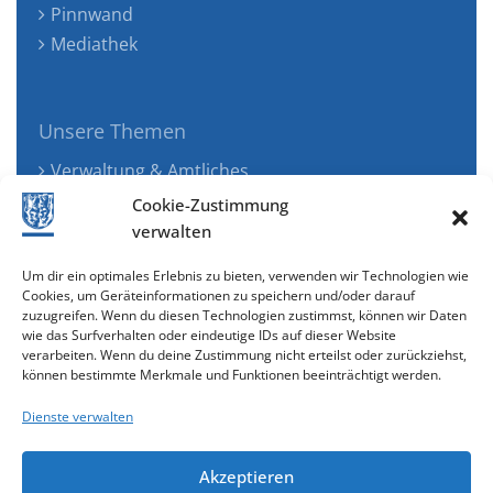
Pinnwand
Mediathek
Unsere Themen
Verwaltung & Amtliches
Jugend, Familie & Gesundheit
Cookie-Zustimmung
Tourismus, Freizeit & Ökologie
verwalten
Kunst, Kultur & Musik
Um dir ein optimales Erlebnis zu bieten, verwenden wir Technologien wie
Wirtschaft & Verkehr
Cookies, um Geräteinformationen zu speichern und/oder darauf
zuzugreifen. Wenn du diesen Technologien zustimmst, können wir Daten
Senioren & Inklusion
wie das Surfverhalten oder eindeutige IDs auf dieser Website
verarbeiten. Wenn du deine Zustimmung nicht erteilst oder zurückziehst,
können bestimmte Merkmale und Funktionen beeinträchtigt werden.
Dienste verwalten
Akzeptieren