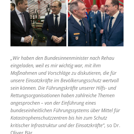
„Wir haben den Bundesinnenminister nach Rehau
eingeladen, weil es mir wichtig war, mit ihm
Maßnahmen und Vorschläge zu diskutieren, die für
unsere Einsatzkräfte im Bevölkerungsschutz wertvoll
sein können. Die Führungskräfte unserer Hilfs- und
Rettungsorganisationen haben zahlreiche Themen
angesprochen – von der Einführung eines
bundeseinheitlichen Führungssystems über Mittel für
Katastrophenschutzzentren bis hin zum Schutz
kritischer Infrastruktur und der Einsatzkräfte“,
so Dr.
Oliver Bär.