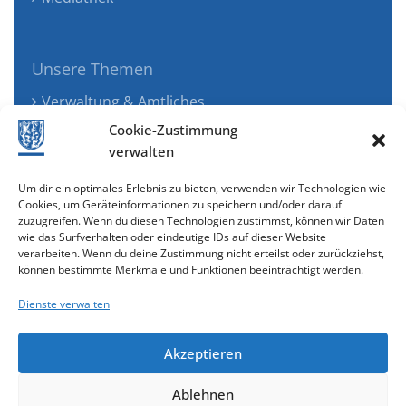
Unsere Themen
Verwaltung & Amtliches
Jugend, Familie & Gesundheit
Cookie-Zustimmung
Tourismus, Freizeit & Ökologie
verwalten
Kunst, Kultur & Musik
Um dir ein optimales Erlebnis zu bieten, verwenden wir Technologien wie
Wirtschaft & Verkehr
Cookies, um Geräteinformationen zu speichern und/oder darauf
zuzugreifen. Wenn du diesen Technologien zustimmst, können wir Daten
Senioren & Inklusion
wie das Surfverhalten oder eindeutige IDs auf dieser Website
verarbeiten. Wenn du deine Zustimmung nicht erteilst oder zurückziehst,
können bestimmte Merkmale und Funktionen beeinträchtigt werden.
Dienste verwalten
Akzeptieren
Ablehnen