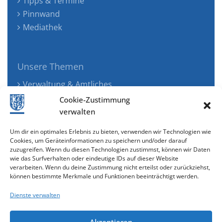
Tipps & Termine
Pinnwand
Mediathek
Unsere Themen
Verwaltung & Amtliches
Jugend, Familie & Gesundheit
Cookie-Zustimmung
Tourismus, Freizeit & Ökologie
verwalten
Kunst, Kultur & Musik
Um dir ein optimales Erlebnis zu bieten, verwenden wir Technologien wie
Wirtschaft & Verkehr
Cookies, um Geräteinformationen zu speichern und/oder darauf
zuzugreifen. Wenn du diesen Technologien zustimmst, können wir Daten
Senioren & Inklusion
wie das Surfverhalten oder eindeutige IDs auf dieser Website
verarbeiten. Wenn du deine Zustimmung nicht erteilst oder zurückziehst,
können bestimmte Merkmale und Funktionen beeinträchtigt werden.
Dienste verwalten
Akzeptieren