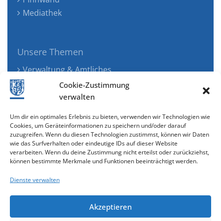
Mediathek
Unsere Themen
Verwaltung & Amtliches
Jugend, Familie & Gesundheit
Cookie-Zustimmung
Tourismus, Freizeit & Ökologie
verwalten
Kunst, Kultur & Musik
Um dir ein optimales Erlebnis zu bieten, verwenden wir Technologien wie
Wirtschaft & Verkehr
Cookies, um Geräteinformationen zu speichern und/oder darauf
zuzugreifen. Wenn du diesen Technologien zustimmst, können wir Daten
Senioren & Inklusion
wie das Surfverhalten oder eindeutige IDs auf dieser Website
verarbeiten. Wenn du deine Zustimmung nicht erteilst oder zurückziehst,
können bestimmte Merkmale und Funktionen beeinträchtigt werden.
Dienste verwalten
Akzeptieren