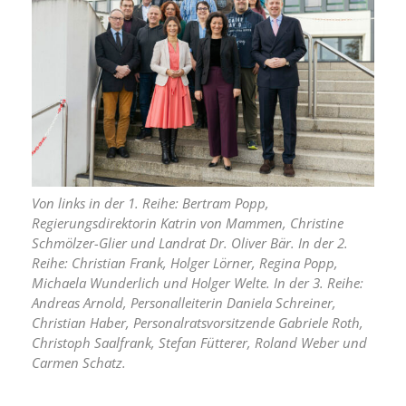
Von links in der 1. Reihe: Bertram Popp,
Regierungsdirektorin Katrin von Mammen, Christine
Schmölzer-Glier und Landrat Dr. Oliver Bär. In der 2.
Reihe: Christian Frank, Holger Lörner, Regina Popp,
Michaela Wunderlich und Holger Welte. In der 3. Reihe:
Andreas Arnold, Personalleiterin Daniela Schreiner,
Christian Haber, Personalratsvorsitzende Gabriele Roth,
Christoph Saalfrank, Stefan Fütterer, Roland Weber und
Carmen Schatz.