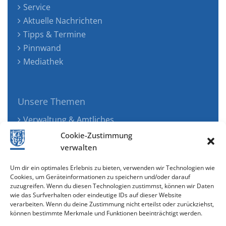
Service
Aktuelle Nachrichten
Tipps & Termine
Pinnwand
Mediathek
Unsere Themen
Verwaltung & Amtliches
Jugend, Familie & Gesundheit
Cookie-Zustimmung
Tourismus, Freizeit & Ökologie
verwalten
Kunst, Kultur & Musik
Um dir ein optimales Erlebnis zu bieten, verwenden wir Technologien wie
Wirtschaft & Verkehr
Cookies, um Geräteinformationen zu speichern und/oder darauf
zuzugreifen. Wenn du diesen Technologien zustimmst, können wir Daten
Senioren & Inklusion
wie das Surfverhalten oder eindeutige IDs auf dieser Website
verarbeiten. Wenn du deine Zustimmung nicht erteilst oder zurückziehst,
können bestimmte Merkmale und Funktionen beeinträchtigt werden.