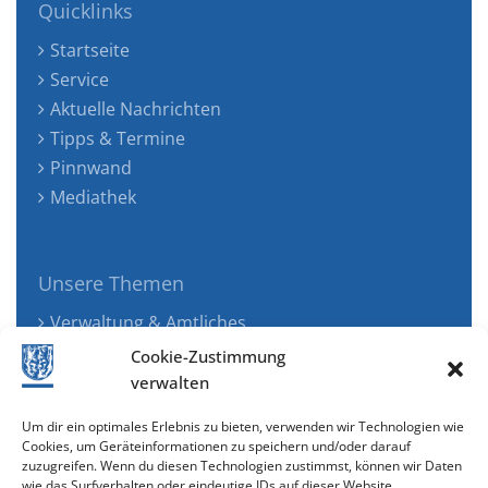
Quicklinks
Startseite
Service
Aktuelle Nachrichten
Tipps & Termine
Pinnwand
Mediathek
Unsere Themen
Verwaltung & Amtliches
Jugend, Familie & Gesundheit
Cookie-Zustimmung
Tourismus, Freizeit & Ökologie
verwalten
Kunst, Kultur & Musik
Um dir ein optimales Erlebnis zu bieten, verwenden wir Technologien wie
Wirtschaft & Verkehr
Cookies, um Geräteinformationen zu speichern und/oder darauf
zuzugreifen. Wenn du diesen Technologien zustimmst, können wir Daten
Senioren & Inklusion
wie das Surfverhalten oder eindeutige IDs auf dieser Website