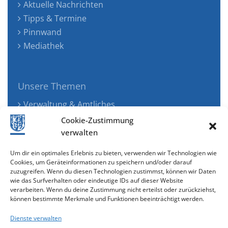
Aktuelle Nachrichten
Tipps & Termine
Pinnwand
Mediathek
Unsere Themen
Verwaltung & Amtliches
Jugend, Familie & Gesundheit
Cookie-Zustimmung
Tourismus, Freizeit & Ökologie
verwalten
Kunst, Kultur & Musik
Um dir ein optimales Erlebnis zu bieten, verwenden wir Technologien wie
Wirtschaft & Verkehr
Cookies, um Geräteinformationen zu speichern und/oder darauf
zuzugreifen. Wenn du diesen Technologien zustimmst, können wir Daten
Senioren & Inklusion
wie das Surfverhalten oder eindeutige IDs auf dieser Website
verarbeiten. Wenn du deine Zustimmung nicht erteilst oder zurückziehst,
können bestimmte Merkmale und Funktionen beeinträchtigt werden.
Dienste verwalten