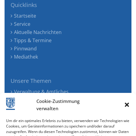
Quicklinks
Startseite
Service
Aktuelle Nachrichten
Tipps & Termine
Pinnwand
Mediathek
Unsere Themen
Verwaltung & Amtliches
Jugend, Familie & Gesundheit
Cookie-Zustimmung
Tourismus, Freizeit & Ökologie
verwalten
Kunst, Kultur & Musik
Um dir ein optimales Erlebnis zu bieten, verwenden wir Technologien wie
Wirtschaft & Verkehr
Cookies, um Geräteinformationen zu speichern und/oder darauf
zuzugreifen. Wenn du diesen Technologien zustimmst, können wir Daten
Senioren & Inklusion