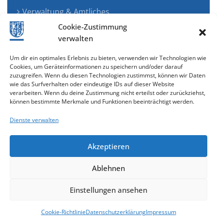
Verwaltung & Amtliches
Jugend, Familie & Gesundheit
Cookie-Zustimmung
Tourismus, Freizeit & Ökologie
verwalten
Kunst, Kultur & Musik
Um dir ein optimales Erlebnis zu bieten, verwenden wir Technologien wie
Wirtschaft & Verkehr
Cookies, um Geräteinformationen zu speichern und/oder darauf
zuzugreifen. Wenn du diesen Technologien zustimmst, können wir Daten
Senioren & Inklusion
wie das Surfverhalten oder eindeutige IDs auf dieser Website
verarbeiten. Wenn du deine Zustimmung nicht erteilst oder zurückziehst,
können bestimmte Merkmale und Funktionen beeinträchtigt werden.
Dienste verwalten
Akzeptieren
Ablehnen
Cookie-Richtlinie (EU)
Einstellungen ansehen
gestaltet & entwickelt mit
Cookie-Richtlinie
Datenschutzerklärung
Impressum