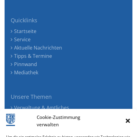
Quicklinks
Startseite
Service
Aktuelle Nachrichten
Tipps & Termine
Pinnwand
Mediathek
Unsere Themen
Verwaltung & Amtliches
Jugend, Familie & Gesundheit
Cookie-Zustimmung
Tourismus, Freizeit & Ökologie
verwalten
Kunst, Kultur & Musik
Um dir ein optimales Erlebnis zu bieten, verwenden wir Technologien wie