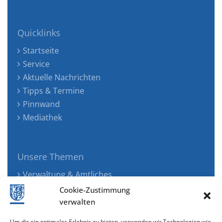
Quicklinks
Startseite
Service
Aktuelle Nachrichten
Tipps & Termine
Pinnwand
Mediathek
Unsere Themen
Verwaltung & Amtliches
Jugend, Familie & Gesundheit
Cookie-Zustimmung
Tourismus, Freizeit & Ökologie
verwalten
Kunst, Kultur & Musik
Um dir ein optimales Erlebnis zu bieten, verwenden wir Technologien wie