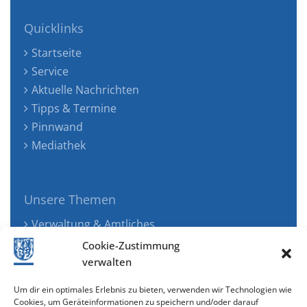
Quicklinks
Startseite
Service
Aktuelle Nachrichten
Tipps & Termine
Pinnwand
Mediathek
Unsere Themen
Verwaltung & Amtliches
Jugend, Familie & Gesundheit
Cookie-Zustimmung
Tourismus, Freizeit & Ökologie
verwalten
Kunst, Kultur & Musik
Um dir ein optimales Erlebnis zu bieten, verwenden wir Technologien wie
Wirtschaft & Verkehr
Cookies, um Geräteinformationen zu speichern und/oder darauf