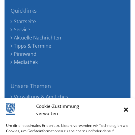
Quicklinks
Startseite
Service
Aktuelle Nachrichten
Tipps & Termine
Pinnwand
Mediathek
Unsere Themen
Verwaltung & Amtliches
Jugend, Familie & Gesundheit
Cookie-Zustimmung
Tourismus, Freizeit & Ökologie
verwalten
Kunst, Kultur & Musik
Um dir ein optimales Erlebnis zu bieten, verwenden wir Technologien wie
Wirtschaft & Verkehr
Cookies, um Geräteinformationen zu speichern und/oder darauf