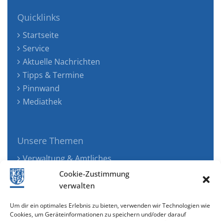
Quicklinks
Startseite
Service
Aktuelle Nachrichten
Tipps & Termine
Pinnwand
Mediathek
Unsere Themen
Verwaltung & Amtliches
Jugend, Familie & Gesundheit
Cookie-Zustimmung
Tourismus, Freizeit & Ökologie
verwalten
Kunst, Kultur & Musik
Um dir ein optimales Erlebnis zu bieten, verwenden wir Technologien wie
Wirtschaft & Verkehr
Cookies, um Geräteinformationen zu speichern und/oder darauf