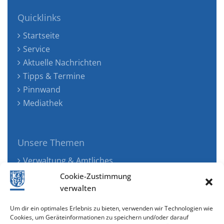
Quicklinks
Startseite
Service
Aktuelle Nachrichten
Tipps & Termine
Pinnwand
Mediathek
Unsere Themen
Verwaltung & Amtliches
Jugend, Familie & Gesundheit
Cookie-Zustimmung
Tourismus, Freizeit & Ökologie
verwalten
Kunst, Kultur & Musik
Um dir ein optimales Erlebnis zu bieten, verwenden wir Technologien wie
Wirtschaft & Verkehr
Cookies, um Geräteinformationen zu speichern und/oder darauf