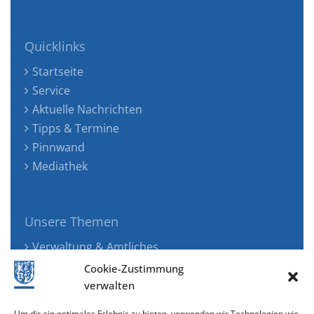
Quicklinks
Startseite
Service
Aktuelle Nachrichten
Tipps & Termine
Pinnwand
Mediathek
Unsere Themen
Verwaltung & Amtliches
Jugend, Familie & Gesundheit
Cookie-Zustimmung
Tourismus, Freizeit & Ökologie
verwalten
Kunst, Kultur & Musik
Um dir ein optimales Erlebnis zu bieten, verwenden wir Technologien wie